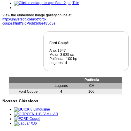
Title
View the embedded image gallery online at:
http://universott.com/pt/ford-
coupe.html#sigProId3d8e485d3e
Ford Coupé
Ano: 1947
Motor: 3.925 cc
Potência: 100 hp
Lugares: 4
Potência
Lugares
CV
Ford Coupé
4
100
Nossos Clássicos