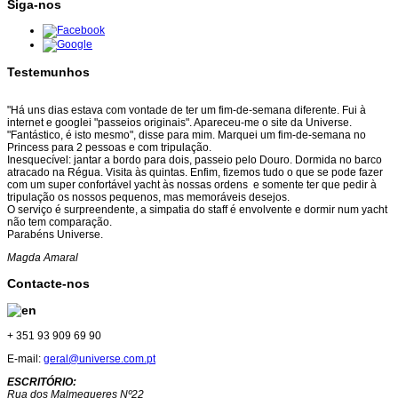
Siga-nos
Testemunhos
"Há uns dias estava com vontade de ter um fim-de-semana diferente. Fui à
internet e googlei "passeios originais". Apareceu-me o site da Universe.
"Fantástico, é isto mesmo", disse para mim. Marquei um fim-de-semana no
Princess para 2 pessoas e com tripulação.
Inesquecível: jantar a bordo para dois, passeio pelo Douro. Dormida no barco
atracado na Régua. Visita às quintas. Enfim, fizemos tudo o que se pode fazer
com um super confortável yacht às nossas ordens e somente ter que pedir à
tripulação os nossos pequenos, mas memoráveis desejos.
O serviço é surpreendente, a simpatia do staff é envolvente e dormir num yacht
não tem comparação.
Parabéns Universe.
Magda Amaral
Contacte-nos
+ 351 93 909 69 90
E-mail:
geral@universe.com.pt
ESCRITÓRIO:
Rua dos Malmequeres Nº22