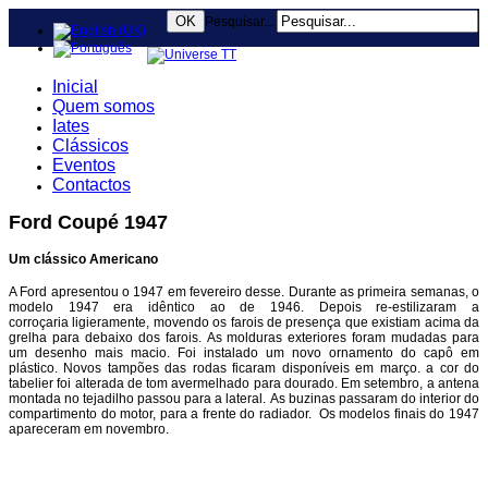
OK
Pesquisar...
Inicial
Quem somos
Iates
Clássicos
Eventos
Contactos
Ford Coupé 1947
Um clássico Americano
A Ford apresentou o 1947 em fevereiro desse. Durante as primeira semanas, o
modelo 1947 era idêntico ao de 1946. Depois re-estilizaram a
corroçaria ligieramente, movendo os farois de presença que existiam acima da
grelha para debaixo dos farois. As molduras exteriores foram mudadas para
um desenho mais macio. Foi instalado um novo ornamento do capô em
plástico. Novos tampões das rodas ficaram disponíveis em março. a cor do
tabelier foi alterada de tom avermelhado para dourado. Em setembro, a antena
montada no tejadilho passou para a lateral. As buzinas passaram do interior do
compartimento do motor, para a frente do radiador. Os modelos finais do 1947
apareceram em novembro.